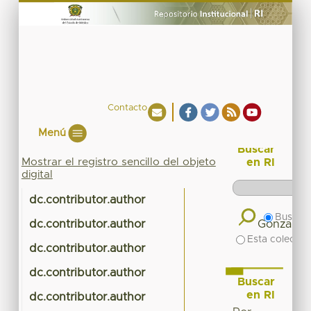
Contacto
Menú
Buscar
Mostrar el registro sencillo del objeto
en RI
digital
dc.contributor.author
Buscar 
dc.contributor.author
Gonzalez-
Esta colecció
dc.contributor.author
dc.contributor.author
N
Buscar
en RI
dc.contributor.author