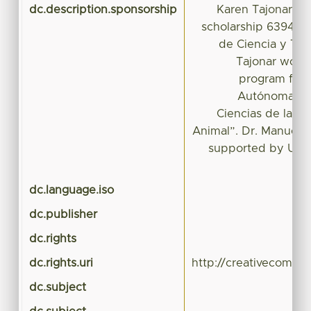
dc.description.sponsorship
Karen Tajonar w
scholarship 639401
de Ciencia y Tec
Tajonar would
program from
Autónoma de
Ciencias de la Pr
Animal”. Dr. Manuel 
supported by Uni
dc.language.iso
dc.publisher
dc.rights
dc.rights.uri
http://creativecommo
dc.subject