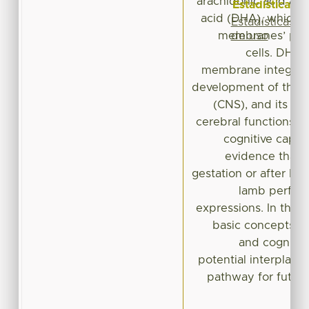
arachidonic acid an
Estadísticas
acid (DHA), which 
Estadísticas
de uso
membranes’ phos
cells. DHA i
membrane integrity 
development of the c
(CNS), and its in
cerebral functions 
cognitive capaci
evidence that 
gestation or after bir
lamb perfor
expressions. In this 
basic concepts of 
and cognitiv
potential interplay 
pathway for future