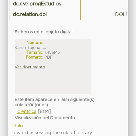
dc.cve.progEstudios
dc.relation.doi
DOI 10.3
Ficheros en el objeto digital
Nombre:
Karen Tajonar ...
Tamaño:
1.456Mb
Formato:
PDF
Ver documento
Este ítem aparece en la(s) siguiente(s)
colección(ones)
[804]
Científica
Visualización del Documento
Título
Toward assessing the role of dietary