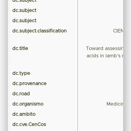
dc.subject
dc.subject
dc.subject
dc.subject.classification
CIENCI
dc.title
Toward assessing th
acids in lamb’s neu
dc.type
dc.provenance
dc.road
dc.organismo
Medicina V
dc.ambito
dc.cve.CenCos