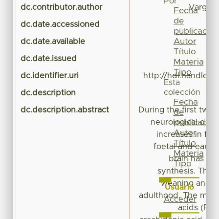
Por
dc.contributor.author
Vargas-B
Fecha
de
dc.date.accessioned
publicación
Autor
dc.date.available
Título
dc.date.issued
Materia
Tipo
dc.identifier.uri
http://hdl.handle.n
Esta
colección
dc.description
Fecha
dc.description.abstract
During the first two 
de
neurological dev
publicación
Autor
increases in foe
Título
foetal and early 
Materia
brain has a h
Tipo
synthesis. This 
weaning and r
Usuario
adulthood. The main
Acceder
acids (PUF