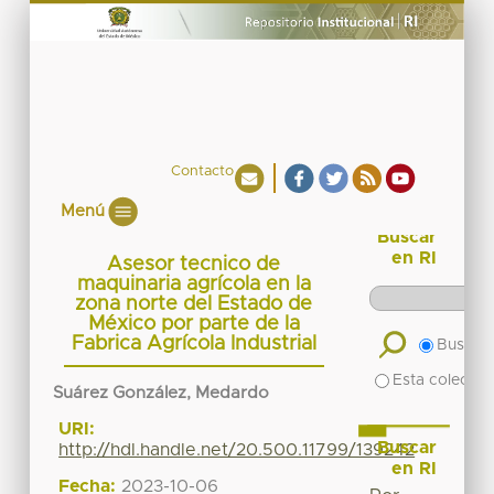
Contacto
Menú
Buscar
en RI
Asesor tecnico de
maquinaria agrícola en la
zona norte del Estado de
México por parte de la
Fabrica Agrícola Industrial
Buscar 
Esta colecció
Suárez González, Medardo
URI:
Buscar
http://hdl.handle.net/20.500.11799/139242
en RI
Fecha:
2023-10-06