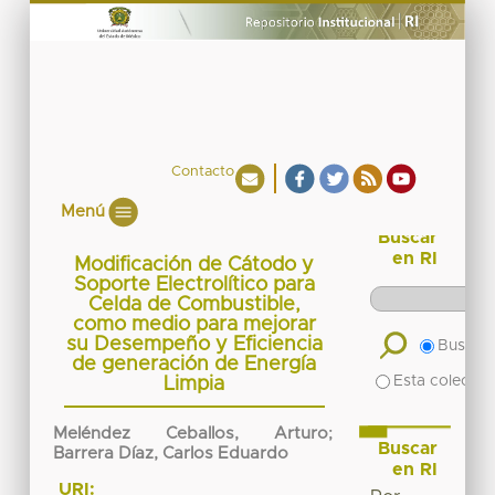
Contacto
Menú
Buscar
en RI
Modificación de Cátodo y
Soporte Electrolítico para
Celda de Combustible,
como medio para mejorar
su Desempeño y Eficiencia
Buscar 
de generación de Energía
Esta colecció
Limpia
Meléndez Ceballos, Arturo
;
Buscar
Barrera Díaz, Carlos Eduardo
en RI
URI: