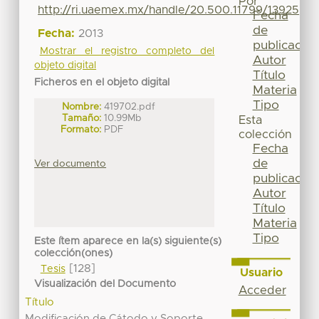
Por
http://ri.uaemex.mx/handle/20.500.11799/13925
Fecha
de
Fecha:
2013
publicación
Mostrar el registro completo del
Autor
objeto digital
Título
Ficheros en el objeto digital
Materia
Tipo
Nombre:
419702.pdf
Tamaño:
10.99Mb
Esta
Formato:
PDF
colección
Fecha
de
Ver documento
publicación
Autor
Título
Materia
Tipo
Este ítem aparece en la(s) siguiente(s)
colección(ones)
[128]
Tesis
Usuario
Visualización del Documento
Acceder
Título
Modificación de Cátodo y Soporte