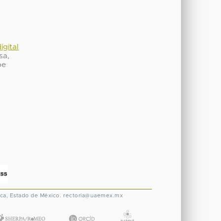
igital
sa,
be
ca, Estado de México.
rectoria@uaemex.mx