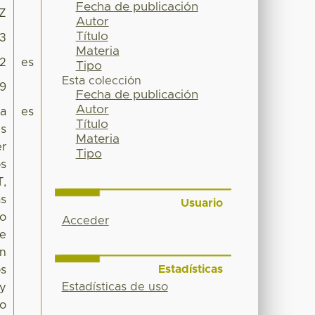
Fecha de publicación
6Z
Autor
Título
13
Materia
12
es
Tipo
Esta colección
29
Fecha de publicación
Autor
la
es
Título
es
Materia
er
Tipo
os
T,
as
Usuario
mo
Acceder
se
en
Estadísticas
os
Estadísticas de uso
 y
lo