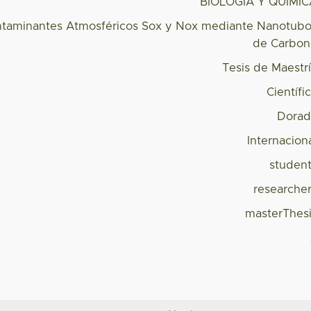
BIOLOGÍA Y QUÍMI
taminantes Atmosféricos Sox y Nox mediante Nanotub
de Carbo
Tesis de Maestr
Científi
Dorad
Internacion
studen
researche
masterThes