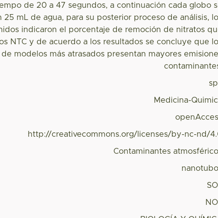
iempo de 20 a 47 segundos, a continuación cada globo 
 25 mL de agua, para su posterior proceso de análisis, l
idos indicaron el porcentaje de remoción de nitratos q
los NTC y de acuerdo a los resultados se concluye que l
s de modelos más atrasados presentan mayores emision
contaminante
s
Medicina-Quimi
openAcces
http://creativecommons.org/licenses/by-nc-nd/4
Contaminantes atmosféric
nanotub
SO
NO