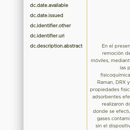
dc.date.available
dc.date.issued
dc.identifier.other
dc.identifier.uri
dc.description.abstract
En el presen
remoción de
móviles, median
las 
fisicoquímic
Raman, DRX y 
propiedades fisi
adsorbentes efe
realizaron d
donde se efectu
gases contami
sin el disposit