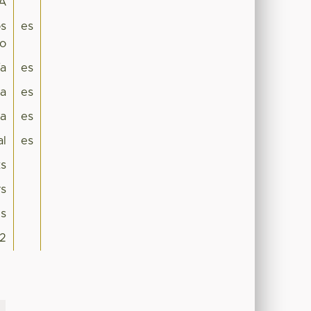
CA
os
es
no
ía
es
ca
es
a
es
al
es
ts
rs
is
2