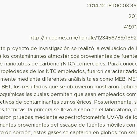
2014-12-18T00:03:3
20
4197
http://ri.uaemex.mx/handle/123456789/139
te proyecto de investigación se realizó la evaluación de 
 los contaminantes atmosféricos provenientes de fuent
te nanotubos de carbono (NTC) comerciales. Para conoc
propiedades de los NTC empleados, fueron caracterizad
amente mediante diferentes análisis tales como MEB, ME
BET, los resultados que se obtuvieron mostraron óptim
coquímicas las cuales permiten que sean empleados co
ctivos de contaminantes atmosféricos. Posteriormente, 
os técnicas, la primera se llevó a cabo en el laboratorio, 
aron pruebas mediante espectrofotometría UV-Vis de l
nantes provenientes del escape de fuentes móviles con
ivo de sorción, estos gases se captaron en globos con sel