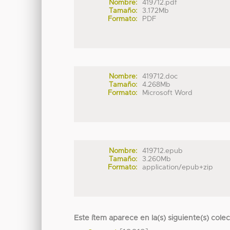
Nombre:
419712.pdf
Tamaño:
3.172Mb
Formato:
PDF
Nombre:
419712.doc
Tamaño:
4.268Mb
Formato:
Microsoft Word
Nombre:
419712.epub
Tamaño:
3.260Mb
Formato:
application/epub+zip
Este ítem aparece en la(s) siguiente(s) cole