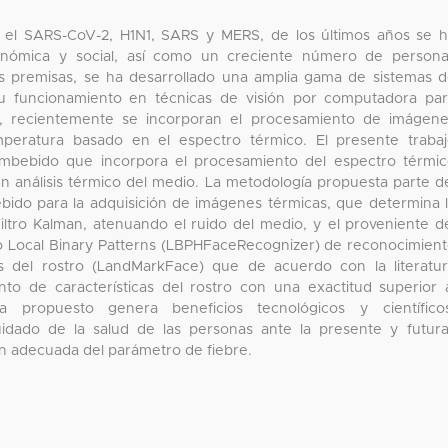
o el SARS-CoV-2, H1N1, SARS y MERS, de los últimos años se 
conómica y social, así como un creciente número de person
s premisas, se ha desarrollado una amplia gama de sistemas 
u funcionamiento en técnicas de visión por computadora pa
us, recientemente se incorporan el procesamiento de imágen
peratura basado en el espectro térmico. El presente traba
embebido que incorpora el procesamiento del espectro térmi
n análisis térmico del medio. La metodología propuesta parte d
ido para la adquisición de imágenes térmicas, que determina 
iltro Kalman, atenuando el ruido del medio, y el proveniente d
tmo Local Binary Patterns (LBPHFaceRecognizer) de reconocimien
 del rostro (LandMarkFace) que de acuerdo con la literatu
nto de características del rostro con una exactitud superior 
 propuesto genera beneficios tecnológicos y científicos
idado de la salud de las personas ante la presente y futur
n adecuada del parámetro de fiebre.