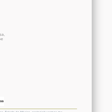
sa,
be