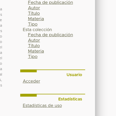
Fecha de publicación
Autor
ha
Título
as
Materia
de
Tipo
ra
Esta colección
es
Fecha de publicación
jo
Autor
co
Título
el
Materia
la
Tipo
el
to
ra
Usuario
al
,
Acceder
as
Estadísticas
Estadísticas de uso