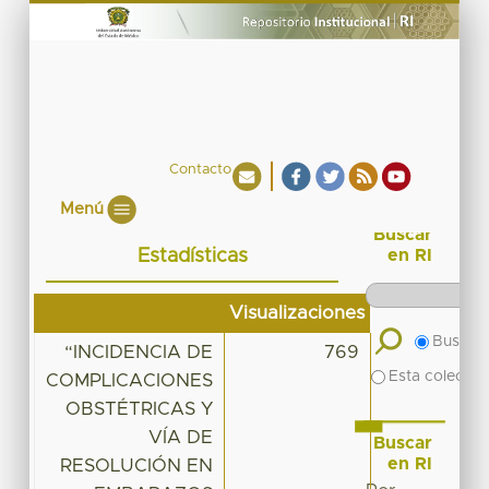
Contacto
Menú
Buscar
Estadísticas
en RI
Visualizaciones
Buscar 
“INCIDENCIA DE
769
Esta colecció
COMPLICACIONES
OBSTÉTRICAS Y
VÍA DE
Buscar
en RI
RESOLUCIÓN EN