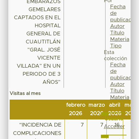
Por
EMBARAZOS
Fecha
GEMELARES
de
CAPTADOS EN EL
publicación
HOSPITAL
Autor
Título
GENERAL DE
Materia
CUAUTITLÁN
Tipo
”GRAL. JOSÉ
Esta
VICENTE
colección
Fecha
VILLADA” EN UN
de
PERIODO DE 3
publicación
AÑOS”
Autor
Título
Visitas al mes
Materia
Tipo
febrero
marzo
abril
mayo
2026
2026
2026
2026
Usuario
“INCIDENCIA DE
7
7
16
23
Acceder
COMPLICACIONES