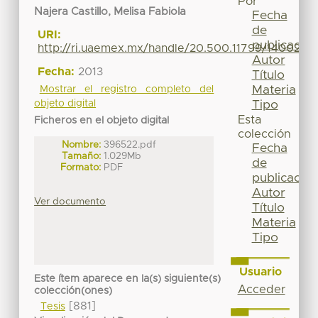
Por
Najera Castillo, Melisa Fabiola
Fecha
de
URI:
publicación
http://ri.uaemex.mx/handle/20.500.11799/14002
Autor
Fecha:
2013
Título
Materia
Mostrar el registro completo del
Tipo
objeto digital
Esta
Ficheros en el objeto digital
colección
Nombre:
396522.pdf
Fecha
Tamaño:
1.029Mb
de
Formato:
PDF
publicación
Autor
Ver documento
Título
Materia
Tipo
Usuario
Este ítem aparece en la(s) siguiente(s)
Acceder
colección(ones)
[881]
Tesis