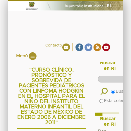
Contacto
Menú
Buscar
en RI
“CURSO CLÍNICO,
PRONÓSTICO Y
SOBREVIDA DE
PACIENTES PEDIÁTRICOS
CON LINFOMA HODGKIN
Buscar 
EN EL HOSPITAL PARA EL
Esta colecció
NIÑO DEL INSTITUTO
MATERNO INFANTIL DEL
ESTADO DE MÉXICO DE
ENERO 2006 A DICIEMBRE
Buscar
2011”
en RI