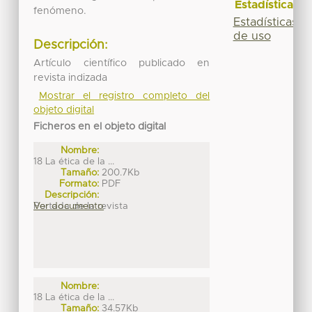
Estadísticas
fenómeno.
Estadísticas
de uso
Descripción:
Artículo científico publicado en
revista indizada
Mostrar el registro completo del
objeto digital
Ficheros en el objeto digital
Nombre:
18 La ética de la ...
Tamaño:
200.7Kb
Formato:
PDF
Descripción:
Portada de la revista
Ver documento
Nombre:
18 La ética de la ...
Tamaño:
34.57Kb