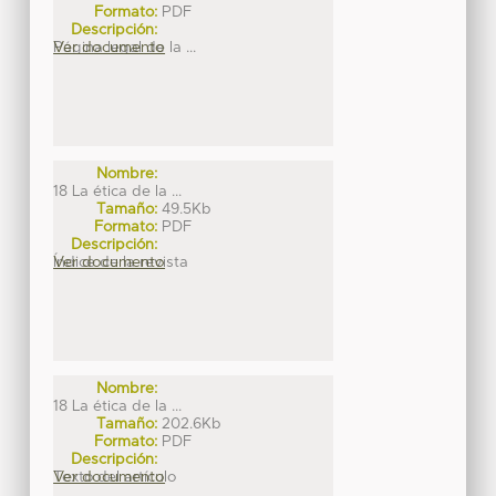
Formato:
PDF
Descripción:
Página legal de la ...
Ver documento
Nombre:
18 La ética de la ...
Tamaño:
49.5Kb
Formato:
PDF
Descripción:
Índice de la revista
Ver documento
Nombre:
18 La ética de la ...
Tamaño:
202.6Kb
Formato:
PDF
Descripción:
Texto del artículo
Ver documento