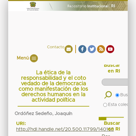
Contacto
Menú
Buscar
en RI
La ética de la
responsabilidad y el coto
vedado de la democracia
como manifestación de los
derechos humanos en la
Buscar 
actividad política
Esta colecció
Ordóñez Sedeño, Joaquín
Buscar
URI:
en RI
http://hdl.handle.net/20.500.11799/140163