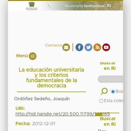
Contacto
Menú
Buscar
en RI
La educación universitaria
y los criterios
fundamentales de la
democracia
Buscar 
Ordóñez Sedeño, Joaquín
Esta colecció
URI:
http://hdl.handle.net/20.500.11799/140165
Buscar
Fecha:
2012-12-01
en RI