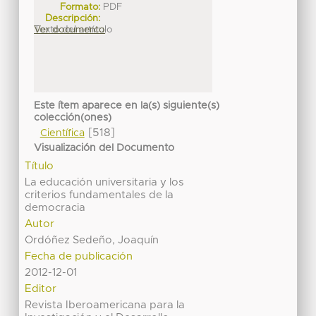
Formato:
PDF
Descripción:
Texto del artículo
Ver documento
Este ítem aparece en la(s) siguiente(s)
colección(ones)
[518]
Científica
Visualización del Documento
Título
La educación universitaria y los
criterios fundamentales de la
democracia
Autor
Ordóñez Sedeño, Joaquín
Fecha de publicación
2012-12-01
Editor
Revista Iberoamericana para la