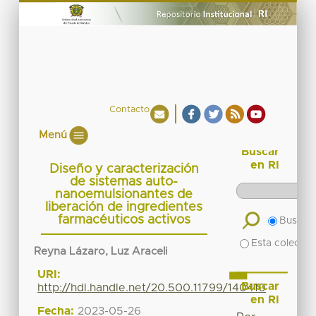
Contacto
Menú
Buscar
en RI
Diseño y caracterización
de sistemas auto-
nanoemulsionantes de
liberación de ingredientes
farmacéuticos activos
Buscar 
Esta colecció
Reyna Lázaro, Luz Araceli
URI:
Buscar
http://hdl.handle.net/20.500.11799/140410
en RI
Fecha:
2023-05-26