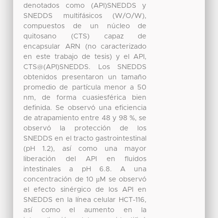
denotados como (API)SNEDDS y
SNEDDS multifásicos (W/O/W),
compuestos de un núcleo de
quitosano (CTS) capaz de
encapsular ARN (no caracterizado
en este trabajo de tesis) y el API,
CTS@(API)SNEDDS. Los SNEDDS
obtenidos presentaron un tamaño
promedio de partícula menor a 50
nm, de forma cuasiesférica bien
definida. Se observó una eficiencia
de atrapamiento entre 48 y 98 %, se
observó la protección de los
SNEDDS en el tracto gastrointestinal
(pH 1.2), así como una mayor
liberación del API en fluidos
intestinales a pH 6.8. A una
concentración de 10 µM se observó
el efecto sinérgico de los API en
SNEDDS en la línea celular HCT-116,
así como el aumento en la