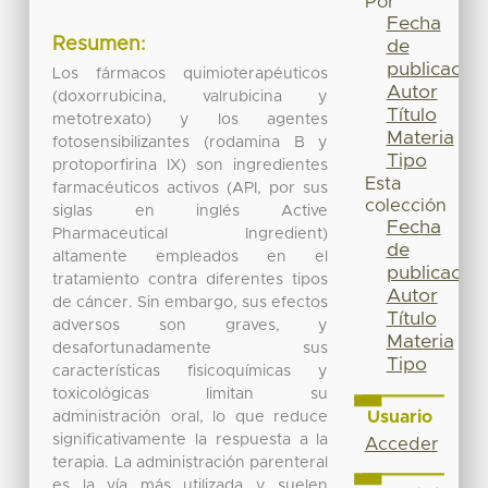
Por
Fecha
Resumen:
de
publicación
Los fármacos quimioterapéuticos
Autor
(doxorrubicina, valrubicina y
Título
metotrexato) y los agentes
Materia
fotosensibilizantes (rodamina B y
Tipo
protoporfirina IX) son ingredientes
Esta
farmacéuticos activos (API, por sus
colección
siglas en inglés Active
Fecha
Pharmaceutical Ingredient)
de
altamente empleados en el
publicación
tratamiento contra diferentes tipos
Autor
de cáncer. Sin embargo, sus efectos
Título
adversos son graves, y
Materia
desafortunadamente sus
Tipo
características fisicoquímicas y
toxicológicas limitan su
Usuario
administración oral, lo que reduce
significativamente la respuesta a la
Acceder
terapia. La administración parenteral
es la vía más utilizada y suelen