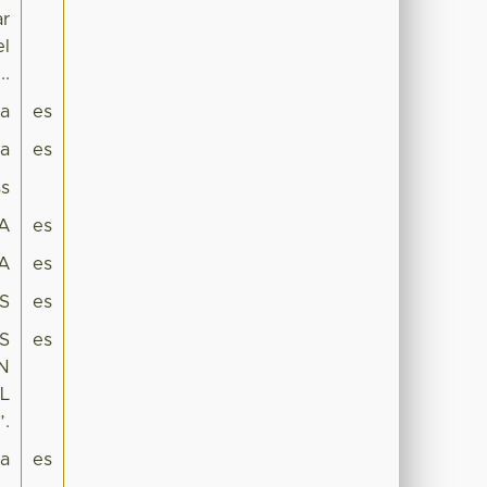
ar
el
..
pa
es
ca
es
s
A
es
A
es
S
es
S
es
N
L
”.
ra
es