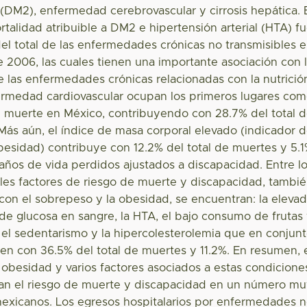
2 (DM2), enfermedad cerebrovascular y cirrosis hepática. 
talidad atribuible a DM2 e hipertensión arterial (HTA) f
el total de las enfermedades crónicas no transmisibles 
 2006, las cuales tienen una importante asociación con 
 las enfermedades crónicas relacionadas con la nutrició
ermedad cardiovascular ocupan los primeros lugares co
 muerte en México, contribuyendo con 28.7% del total 
Más aún, el índice de masa corporal elevado (indicador 
esidad) contribuye con 12.2% del total de muertes y 5.
 años de vida perdidos ajustados a discapacidad. Entre l
ales factores de riesgo de muerte y discapacidad, tambi
con el sobrepeso y la obesidad, se encuentran: la eleva
de glucosa en sangre, la HTA, el bajo consumo de frutas
 el sedentarismo y la hipercolesterolemia que en conjun
en con 36.5% del total de muertes y 11.2%. En resumen, 
 obesidad y varios factores asociados a estas condicione
n el riesgo de muerte y discapacidad en un número m
exicanos. Los egresos hospitalarios por enfermedades 