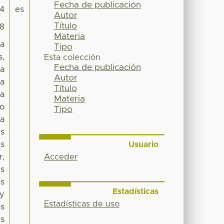
Fecha de publicación
4
es
Autor
Título
48
Materia
ca
Tipo
s,
Esta colección
Fecha de publicación
ra
Autor
 a
Título
ca
Materia
no
Tipo
la
es
Usuario
es
Acceder
r,
is
as
Estadísticas
 y
Estadísticas de uso
as
es