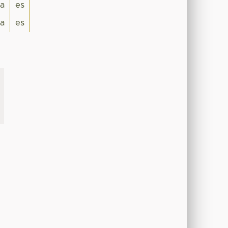
a
es
a
es