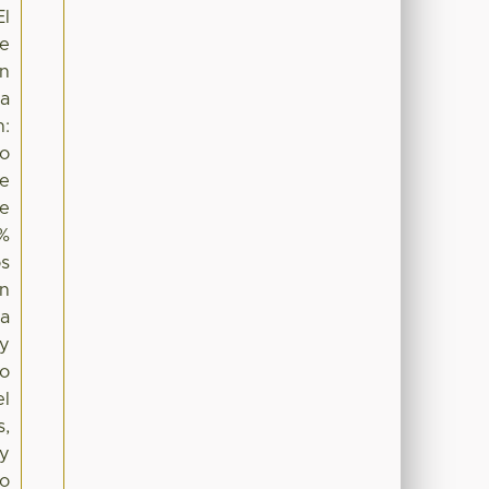
El
ue
en
la
n:
mo
de
de
1%
os
én
da
 y
to
el
s,
uy
no