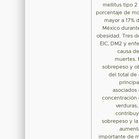
mellitus tipo 
porcentaje de mor
mayor a 17% d
México durante
obesidad. Tres de
EIC, DM2 y enf
causa de
muertes. 
sobrepeso y ob
del total de
princip
asociados 
concentración 
verduras,
contribuy
sobrepeso y la
aumenta
importante de m