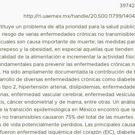
39742
http://ri.uaemex.mx/handle/20.500.11799/140
ituye un problema de alta prioridad para la salud públi
e riesgo de varias enfermedades crónicas no transmisible
 cuales son causa importante de muerte; las medidas pa
brepeso y la obesidad, en especial aquellas que tienden
calidad de la alimentación e incrementar la actividad físi
fundamentales para prevenir las enfermedades crónicas 
s. Ha sido ampliamente documentada la contribución de 
arrollo de diversas enfermedades crónicas como diabet
s tipo 2, hipertensión arterial, dislipidemias, enfermedad
rias, enfermedad vascular cerebral, enfermedad vesicula
tis, cáncer endometrial y de mama, entre otras. Un anális
e la transición epidemiológica en México encontró que l
no transmisibles causaron 75% del total de las muertes
 de vida potencialmente perdidos. Las principales caus
fueron enfermedad isquémica del corazón (EIC), diabet