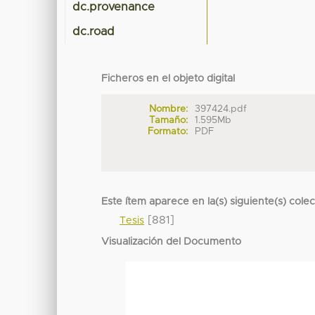
dc.provenance
dc.road
Ficheros en el objeto digital
Nombre:
397424.pdf
Tamaño:
1.595Mb
Formato:
PDF
Este ítem aparece en la(s) siguiente(s) cole
[881]
Tesis
Visualización del Documento