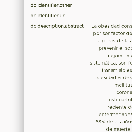
dc.identifier.other
dc.identifier.uri
dc.description.abstract
La obesidad const
por ser factor d
algunas de las
prevenir el so
mejorar la 
sistemática, son 
transmisible
obesidad al des
mellitu
corona
osteoartri
reciente d
enfermedades 
68% de los años
de muerte 