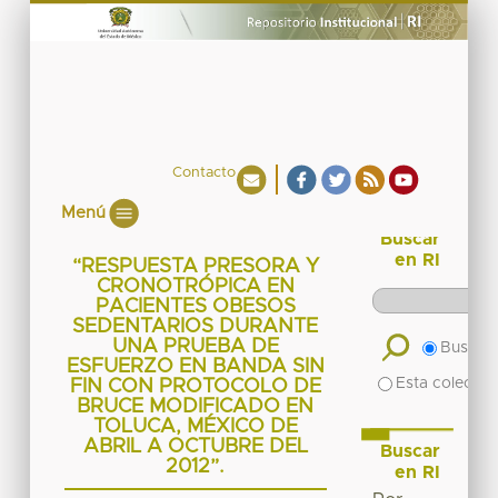
Contacto
Menú
Buscar
en RI
“RESPUESTA PRESORA Y
CRONOTRÓPICA EN
PACIENTES OBESOS
SEDENTARIOS DURANTE
UNA PRUEBA DE
Buscar 
ESFUERZO EN BANDA SIN
Esta colecció
FIN CON PROTOCOLO DE
BRUCE MODIFICADO EN
TOLUCA, MÉXICO DE
ABRIL A OCTUBRE DEL
Buscar
2012”.
en RI