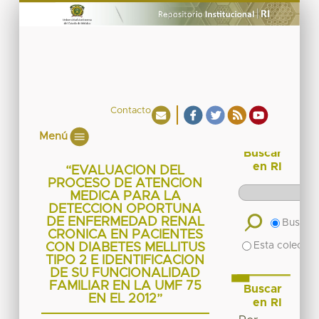
Contacto
Menú
Buscar
en RI
“EVALUACION DEL
PROCESO DE ATENCION
MEDICA PARA LA
DETECCION OPORTUNA
DE ENFERMEDAD RENAL
Buscar 
CRONICA EN PACIENTES
Esta colecció
CON DIABETES MELLITUS
TIPO 2 E IDENTIFICACION
DE SU FUNCIONALIDAD
FAMILIAR EN LA UMF 75
Buscar
EN EL 2012”
en RI