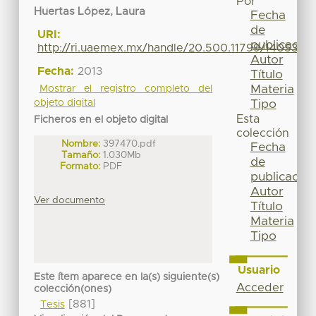
Por
Huertas López, Laura
Fecha
de
URI:
publicación
http://ri.uaemex.mx/handle/20.500.11799/14053
Autor
Fecha:
2013
Título
Materia
Mostrar el registro completo del
Tipo
objeto digital
Esta
Ficheros en el objeto digital
colección
Nombre:
397470.pdf
Fecha
Tamaño:
1.030Mb
de
Formato:
PDF
publicación
Autor
Ver documento
Título
Materia
Tipo
Usuario
Este ítem aparece en la(s) siguiente(s)
Acceder
colección(ones)
[881]
Tesis