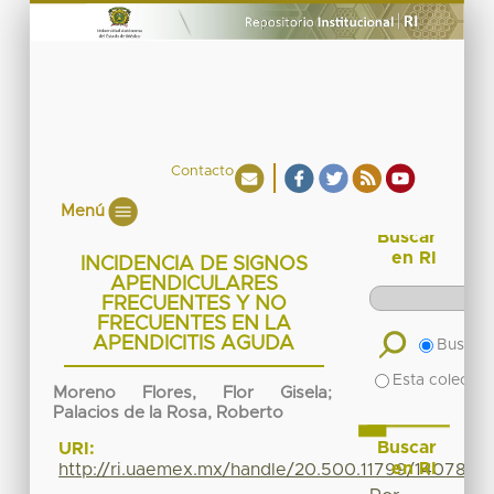
Contacto
Menú
Buscar
en RI
INCIDENCIA DE SIGNOS
APENDICULARES
FRECUENTES Y NO
FRECUENTES EN LA
APENDICITIS AGUDA
Buscar 
Esta colecció
Moreno Flores, Flor Gisela
;
Palacios de la Rosa, Roberto
Buscar
URI:
en RI
http://ri.uaemex.mx/handle/20.500.11799/14078