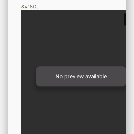
&#160;