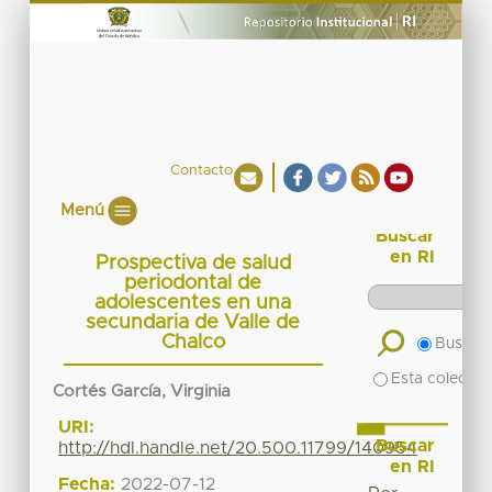
Contacto
Menú
Buscar
en RI
Prospectiva de salud
periodontal de
adolescentes en una
secundaria de Valle de
Chalco
Buscar 
Esta colecció
Cortés García, Virginia
URI:
Buscar
http://hdl.handle.net/20.500.11799/140954
en RI
Fecha:
2022-07-12