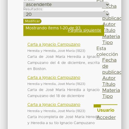
Por
Fecha
Resultados:
de
publicación
Autor
Mostrando ítems 1-20 de 93
Título
Página siguiente
Materia
Tipo
Carta a Ignacio Campuzano
Esta
Heredia y Heredia, José María
(
1823
)
colección
Carta de José María Heredia a Ignacio
Fecha
Campuzano del 4 de diciembre, escrita
de
en Boston.
publicación
Carta a Ignacio Campuzano
Autor
Título
Heredia y Heredia, José María
(
1823
)
Materia
Carta de José María Heredia a Ignacio
Tipo
Campuzano del 18 de diciembre
Carta a Ignacio Campuzano
Usuario
Heredia y Heredia, José María
(
1823
)
Carta incompleta de José María Heredia
Acceder
y Heredia a su tío Ignacio Campuzano