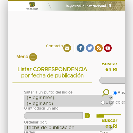
Contacto
Menú
Buscar
Listar CORRESPONDENCIA
en RI
por fecha de publicación
Saltar a un punto del índice:
Buscar 
Esta colecció
O introducir un año:
Buscar
Ordenar por:
en RI
Orden: