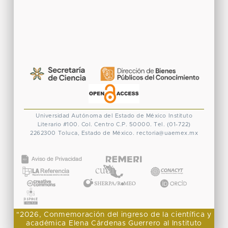
Universidad Autónoma del Estado de México
Instituto
Literario #100. Col. Centro
C.P. 50000. Tel. (01-722)
2262300
Toluca, Estado de México.
rectoria@uaemex.mx
CONACYT
"2026, Conmemoración del ingreso de la científica y
académica Elena Cárdenas Guerrero al Instituto