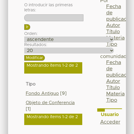
Por
O introducir las primeras
Fecha
letras:
de
publicación
Autor
Título
Orden:
Materia
Tipo
Resultados:
Esta
comunidad
Fecha
Mostrando ítems 1-2 de 2
de
publicación
Autor
Tipo
Título
Fondo Antiguo
[9]
Materia
Tipo
Objeto de Conferencia
[1]
Usuario
Mostrando ítems 1-2 de 2
Acceder