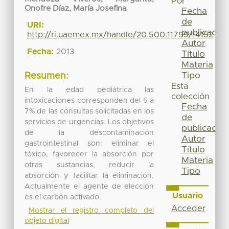
Por
Onofre Díaz, María Josefina
Fecha
de
URI:
publicación
http://ri.uaemex.mx/handle/20.500.11799/14152
Autor
Fecha:
2013
Título
Materia
Tipo
Resumen:
Esta
En la edad pediátrica las
colección
intoxicaciones corresponden del 5 a
Fecha
7% de las consultas solicitadas en los
de
servicios de urgencias. Los objetivos
publicación
de la descontaminación
Autor
gastrointestinal son: eliminar el
Título
tóxico, favorecer la absorción por
Materia
otras sustancias, reducir la
Tipo
absorción y facilitar la eliminación.
Actualmente el agente de elección
Usuario
es el carbón activado.
Acceder
Mostrar el registro completo del
objeto digital