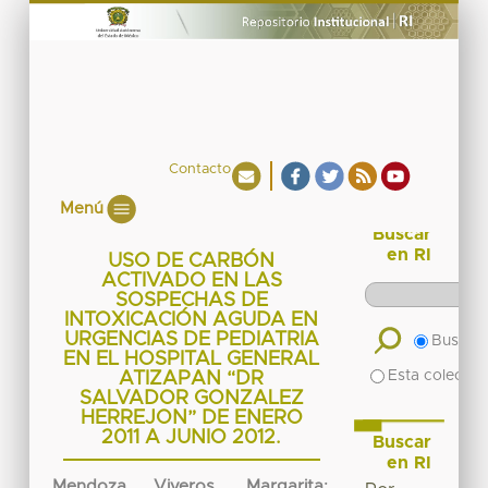
Contacto
Menú
Buscar
en RI
USO DE CARBÓN
ACTIVADO EN LAS
SOSPECHAS DE
INTOXICACIÓN AGUDA EN
URGENCIAS DE PEDIATRIA
Buscar 
EN EL HOSPITAL GENERAL
Esta colecció
ATIZAPAN “DR
SALVADOR GONZALEZ
HERREJON” DE ENERO
2011 A JUNIO 2012.
Buscar
en RI
Mendoza Viveros, Margarita
;