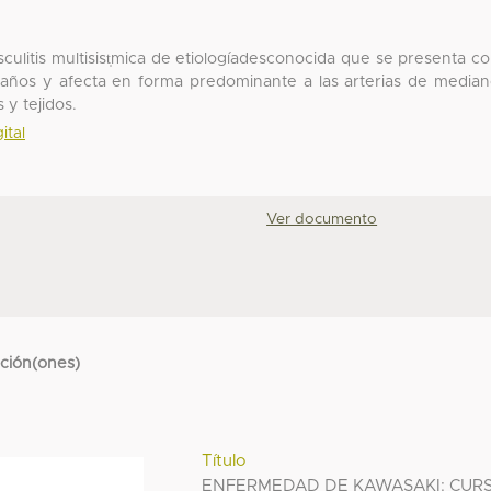
ulitis multisist̩mica de etiologíadesconocida que se presenta c
años y afecta en forma predominante a las arterias de media
 y tejidos.
ital
Ver documento
cción(ones)
Título
ENFERMEDAD DE KAWASAKI: CUR