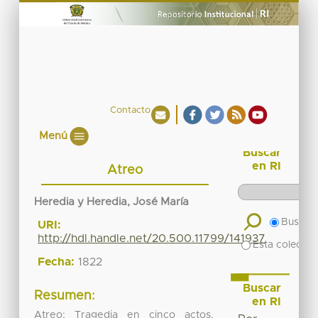
Contacto
Menú
Buscar
en RI
Atreo
Heredia y Heredia, José María
Buscar 
URI:
http://hdl.handle.net/20.500.11799/141937
Esta colecció
Fecha:
1822
Buscar
Resumen:
en RI
Atreo; Tragedia en cinco actos,