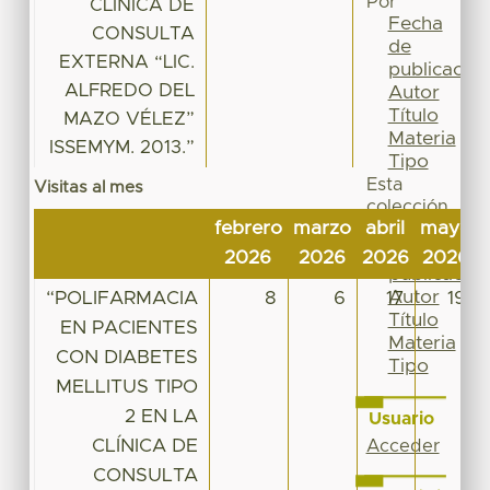
Por
CLÍNICA DE
Fecha
CONSULTA
de
EXTERNA “LIC.
publicación
ALFREDO DEL
Autor
Título
MAZO VÉLEZ”
Materia
ISSEMYM. 2013.”
Tipo
Esta
Visitas al mes
colección
febrero
marzo
abril
mayo
Fecha
de
2026
2026
2026
2026
publicación
Autor
“POLIFARMACIA
8
6
17
19
Título
EN PACIENTES
Materia
CON DIABETES
Tipo
MELLITUS TIPO
2 EN LA
Usuario
CLÍNICA DE
Acceder
CONSULTA