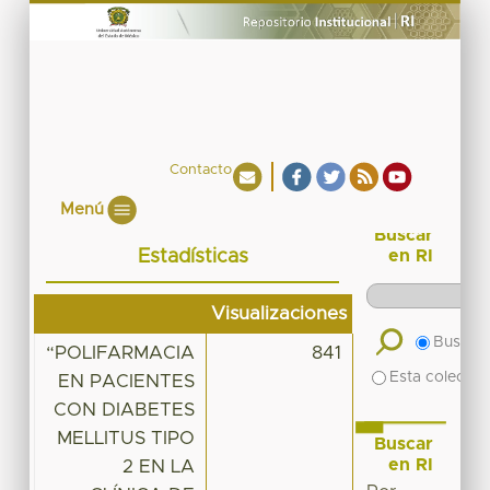
Contacto
Menú
Buscar
Estadísticas
en RI
Visualizaciones
Buscar 
“POLIFARMACIA
841
Esta colecció
EN PACIENTES
CON DIABETES
MELLITUS TIPO
Buscar
en RI
2 EN LA