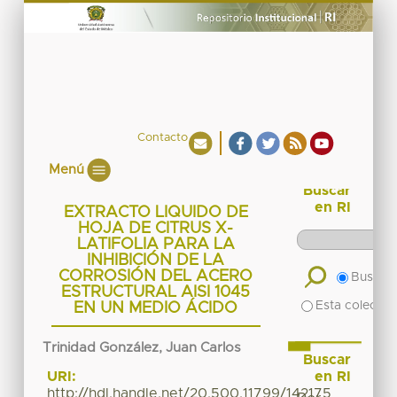
Contacto
Menú
Buscar
en RI
EXTRACTO LIQUIDO DE
HOJA DE CITRUS X-
LATIFOLIA PARA LA
INHIBICIÓN DE LA
CORROSIÓN DEL ACERO
Buscar 
ESTRUCTURAL AISI 1045
Esta colecció
EN UN MEDIO ÁCIDO
Trinidad González, Juan Carlos
Buscar
en RI
URI:
http://hdl.handle.net/20.500.11799/142175