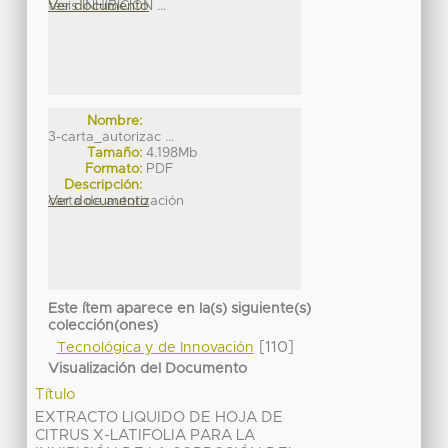
tesis INHIBICIÓN ...
Ver documento
Nombre:
3-carta_autorizac ...
Tamaño:
4.198Mb
Formato:
PDF
Descripción:
carta de autorización
Ver documento
Este ítem aparece en la(s) siguiente(s)
colección(ones)
[110]
Tecnológica y de Innovación
Visualización del Documento
Título
EXTRACTO LIQUIDO DE HOJA DE
CITRUS X-LATIFOLIA PARA LA