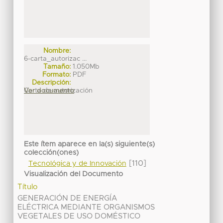
Nombre:
6-carta_autorizac ...
Tamaño:
1.050Mb
Formato:
PDF
Descripción:
Carta de autorización
Ver documento
Este ítem aparece en la(s) siguiente(s)
colección(ones)
[110]
Tecnológica y de Innovación
Visualización del Documento
Título
GENERACIÓN DE ENERGÍA
ELÉCTRICA MEDIANTE ORGANISMOS
VEGETALES DE USO DOMÉSTICO