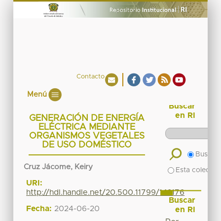
Contacto
Menú
Buscar
en RI
GENERACIÓN DE ENERGÍA
ELÉCTRICA MEDIANTE
ORGANISMOS VEGETALES
DE USO DOMÉSTICO
Buscar 
Cruz Jácome, Keiry
Esta colecció
URI:
http://hdl.handle.net/20.500.11799/142176
Buscar
Fecha:
2024-06-20
en RI