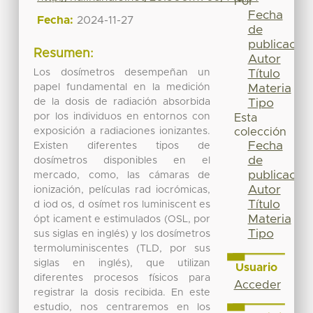
Por
Fecha
Fecha:
2024-11-27
de
publicación
Resumen:
Autor
Los dosímetros desempeñan un
Título
papel fundamental en la medición
Materia
de la dosis de radiación absorbida
Tipo
por los individuos en entornos con
Esta
exposición a radiaciones ionizantes.
colección
Fecha
Existen diferentes tipos de
de
dosímetros disponibles en el
publicación
mercado, como, las cámaras de
Autor
ionización, películas rad iocrómicas,
Título
d iod os, d osímet ros luminiscent es
Materia
ópt icament e estimulados (OSL, por
Tipo
sus siglas en inglés) y los dosímetros
termoluminiscentes (TLD, por sus
siglas en inglés), que utilizan
Usuario
diferentes procesos físicos para
Acceder
registrar la dosis recibida. En este
estudio, nos centraremos en los