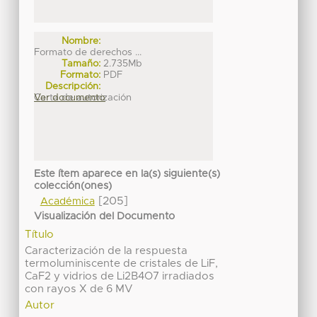
Nombre:
Formato de derechos ...
Tamaño:
2.735Mb
Formato:
PDF
Descripción:
Carta de autorización
Ver documento
Este ítem aparece en la(s) siguiente(s)
colección(ones)
[205]
Académica
Visualización del Documento
Título
Caracterización de la respuesta
termoluminiscente de cristales de LiF,
CaF2 y vidrios de Li2B4O7 irradiados
con rayos X de 6 MV
Autor