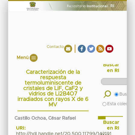
Contacto
Menú
Buscar
en RI
Caracterización de la
respuesta
termoluminiscente de
cristales de LiF, CaF2 y
vidrios de Li2B4O7
Buscar 
irradiados con rayos X de 6
Esta colecció
MV
Castillo Ochoa, César Rafael
Buscar
en RI
URI:
http://hdl.handle.net/20.500.11799/142191