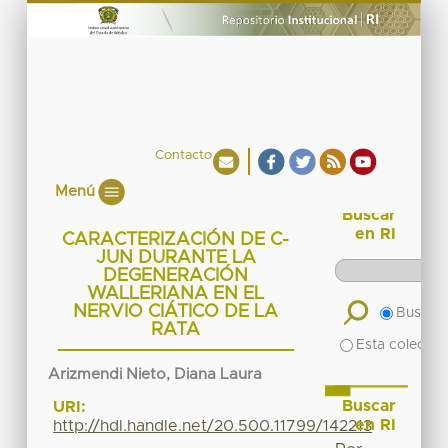
Contacto
Menú
Buscar
en RI
CARACTERIZACIÓN DE C-
JUN DURANTE LA
DEGENERACIÓN
WALLERIANA EN EL
NERVIO CIÁTICO DE LA
Buscar 
RATA
Esta colecció
Arizmendi Nieto, Diana Laura
Buscar
URI:
en RI
http://hdl.handle.net/20.500.11799/142213