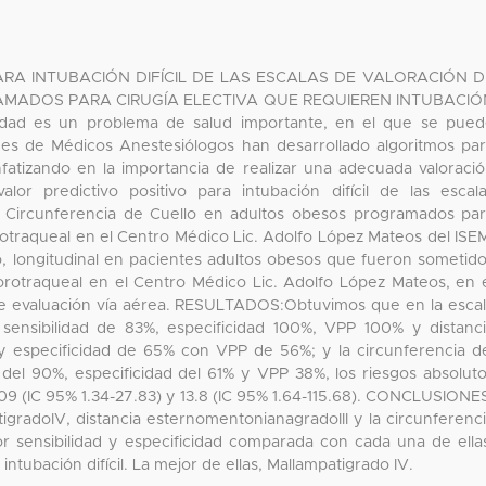
RA INTUBACIÓN DIFÍCIL DE LAS ESCALAS DE VALORACIÓN D
MADOS PARA CIRUGÍA ELECTIVA QUE REQUIEREN INTUBACIÓ
 es un problema de salud importante, en el que se pued
dades de Médicos Anestesiólogos han desarrollado algoritmos pa
, enfatizando en la importancia de realizar una adecuada valoraci
lor predictivo positivo para intubación difícil de las escal
y Circunferencia de Cuello en adultos obesos programados pa
rotraqueal en el Centro Médico Lic. Adolfo López Mateos del ISE
longitudinal en pacientes adultos obesos que fueron sometid
n orotraqueal en el Centro Médico Lic. Adolfo López Mateos, en 
 de evaluación vía aérea. RESULTADOS:Obtuvimos que en la esca
 sensibilidad de 83%, especificidad 100%, VPP 100% y distanc
 y especificidad de 65% con VPP de 56%; y la circunferencia d
 del 90%, especificidad del 61% y VPP 38%, los riesgos absolut
.09 (IC 95% 1.34-27.83) y 13.8 (IC 95% 1.64-115.68). CONCLUSIONE
tigradoIV, distancia esternomentonianagradoIII y la circunferenc
 sensibilidad y especificidad comparada con cada una de ella
ntubación difícil. La mejor de ellas, Mallampatigrado IV.