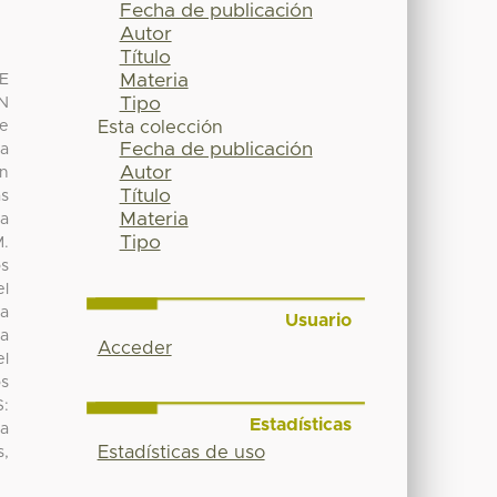
Fecha de publicación
Autor
Título
Materia
E
Tipo
N
e
Esta colección
Fecha de publicación
ra
Autor
ón
Título
as
Materia
ra
Tipo
M.
os
el
la
Usuario
ia
Acceder
el
os
S:
Estadísticas
ia
Estadísticas de uso
s,