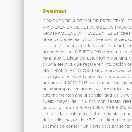
Resumen:
COMPARACIÓN DE VALOR PREDICTIVO PA
VÍA AÉREA EN ADULTOS OBESOS PROGRA
OROTRAQUEAL ANTECEDENTES:La obesidad
observarvía aérea difícil. Diversas Socie
facilitar el manejo de la vía aérea difícil
preanestésica. OBJETIVO:Determinar el va
Mallampati, Distancia Esternomentoniana 
cirugía electiva que requieren intubación o
MATERIAL Y MÉTODOS:Estudio prospectivo, 
a cirugía electiva y requirieron intubació
periodo del 2012-2013, realizando escalas
de Mallampati, el grado IV, presento una
esternomentoniana III sensibilidad de 77%
cuello mayor de 47.5 cm, con sensibilidad
para estas fueron 4.90 (IC95% 2.89-8.31), 6
Las escalas evaluadas, entre ellas Mallampa
del cuello mayor de 47.5 cm, tienen mayor
además de conferir un riego para presentar i