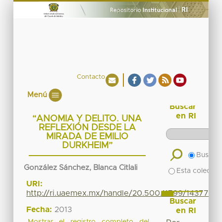
Contacto
Menú
Buscar
en RI
“ANOMIA Y DELITO. UNA
REFLEXIÓN DESDE LA
MIRADA DE EMILIO
DURKHEIM”
Buscar 
González Sánchez, Blanca Citlali
Esta colecció
URI:
http://ri.uaemex.mx/handle/20.500.11799/14377
Buscar
Fecha:
2013
en RI