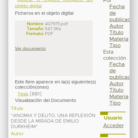
Mostrar el registro completo del
Por
Fecha
objeto digital
de
Ficheros en el objeto digital
publicación
Nombre:
407975.pdf
Autor
Tamaño:
547.3Kb
Título
Formato:
PDF
Materia
Tipo
Ver documento
Esta
colección
Fecha
de
publicación
Este ítem aparece en la(s) siguiente(s)
Autor
colección(ones)
Título
[881]
Tesis
Materia
Visualización del Documento
Tipo
Título
“ANOMIA Y DELITO. UNA REFLEXIÓN
Usuario
DESDE LA MIRADA DE EMILIO
Acceder
DURKHEIM”
Autor