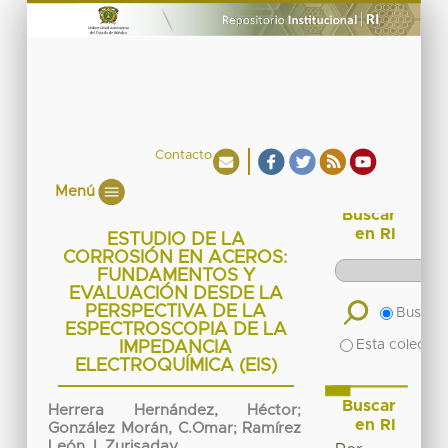
Contacto
Menú
Buscar
en RI
ESTUDIO DE LA
CORROSIÓN EN ACEROS:
FUNDAMENTOS Y
EVALUACIÓN DESDE LA
PERSPECTIVA DE LA
Buscar 
ESPECTROSCOPIA DE LA
Esta colecció
IMPEDANCIA
ELECTROQUÍMICA (EIS)
Buscar
Herrera Hernández, Héctor
;
en RI
González Morán, C.Omar
;
Ramírez
León, I. Zurisaday