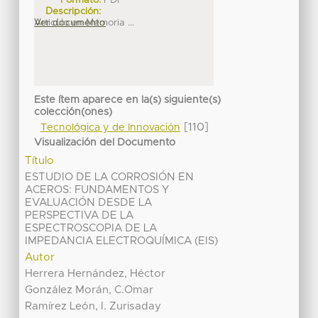
Formato:
PDF
Descripción:
Articulo en Memoria ...
Ver documento
Este ítem aparece en la(s) siguiente(s)
colección(ones)
[110]
Tecnológica y de Innovación
Visualización del Documento
Título
ESTUDIO DE LA CORROSIÓN EN
ACEROS: FUNDAMENTOS Y
EVALUACIÓN DESDE LA
PERSPECTIVA DE LA
ESPECTROSCOPIA DE LA
IMPEDANCIA ELECTROQUÍMICA (EIS)
Autor
Herrera Hernández, Héctor
González Morán, C.Omar
Ramírez León, I. Zurisaday