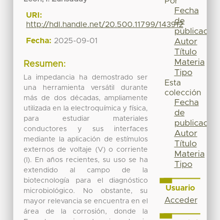
Por
Fecha
URI:
de
http://hdl.handle.net/20.500.11799/143912
publicación
Fecha:
2025-09-01
Autor
Título
Materia
Resumen:
Tipo
La impedancia ha demostrado ser
Esta
una herramienta versátil durante
colección
más de dos décadas, ampliamente
Fecha
utilizada en la electroquímica y física,
de
para estudiar materiales
publicación
conductores y sus interfaces
Autor
mediante la aplicación de estímulos
Título
externos de voltaje (V) o corriente
Materia
(I). En años recientes, su uso se ha
Tipo
extendido al campo de la
biotecnología para el diagnóstico
Usuario
microbiológico. No obstante, su
Acceder
mayor relevancia se encuentra en el
área de la corrosión, donde la