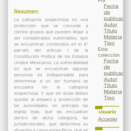
Por
Fecha
Resumen:
de
publicación
La categoría sospechosa es una
Autor
protección que se concede a
Título
ciertos grupos que pueden llegar a
Materia
ser considerados vulnerables, que
Tipo
se encuentran contenidos en el 4°
Esta
párrafo del artículo 1 de la
colección
Constitución Política de los Estados
Fecha
Unidos Mexicanos. La vulnerabilidad
de
en que se encuentran algunas
publicación
personas es indispensable para
Autor
determinar si un ser humano se
Título
encuadra en la categoría
Materia
sospechosa. Y que sin duda deben
Tipo
quedar al amparo y protección de
las autoridades, en principio las
Usuario
legisla tivas, que las encuadran
dentro de dicha categoría, las
Acceder
jurisdiccionales, que determina su
situación a casos específicos, que se