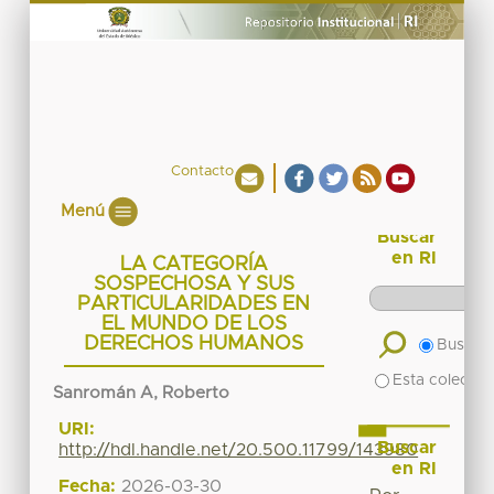
Contacto
Menú
Buscar
en RI
LA CATEGORÍA
SOSPECHOSA Y SUS
PARTICULARIDADES EN
EL MUNDO DE LOS
DERECHOS HUMANOS
Buscar 
Esta colecció
Sanromán A, Roberto
URI:
Buscar
http://hdl.handle.net/20.500.11799/143980
en RI
Fecha:
2026-03-30