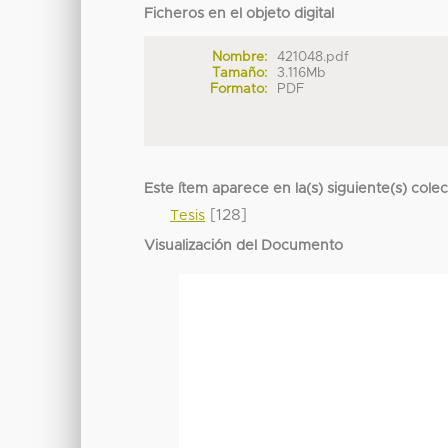
Ficheros en el objeto digital
Nombre:
421048.pdf
Tamaño:
3.116Mb
Formato:
PDF
Este ítem aparece en la(s) siguiente(s) cole
[128]
Tesis
Visualización del Documento