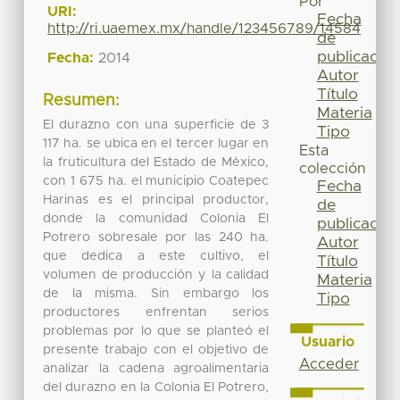
Por
URI:
Fecha
http://ri.uaemex.mx/handle/123456789/14584
de
publicación
Fecha:
2014
Autor
Título
Resumen:
Materia
El durazno con una superficie de 3
Tipo
117 ha. se ubica en el tercer lugar en
Esta
la fruticultura del Estado de México,
colección
con 1 675 ha. el municipio Coatepec
Fecha
Harinas es el principal productor,
de
donde la comunidad Colonia El
publicación
Potrero sobresale por las 240 ha.
Autor
que dedica a este cultivo, el
Título
volumen de producción y la calidad
Materia
de la misma. Sin embargo los
Tipo
productores enfrentan serios
problemas por lo que se planteó el
Usuario
presente trabajo con el objetivo de
Acceder
analizar la cadena agroalimentaria
del durazno en la Colonia El Potrero,