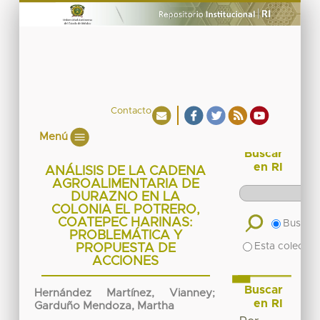
Contacto
Menú
Buscar
en RI
ANÁLISIS DE LA CADENA
AGROALIMENTARIA DE
DURAZNO EN LA
COLONIA EL POTRERO,
COATEPEC HARINAS:
Buscar 
PROBLEMÁTICA Y
Esta colecció
PROPUESTA DE
ACCIONES
Buscar
Hernández Martínez, Vianney
;
en RI
Garduño Mendoza, Martha