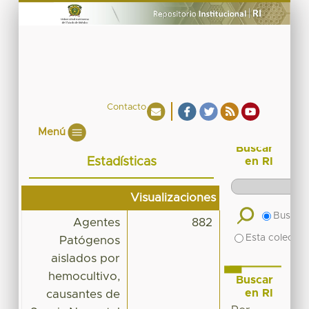
Contacto
Menú
Buscar
Estadísticas
en RI
Visualizaciones
Buscar 
Agentes
882
Esta colecció
Patógenos
aislados por
hemocultivo,
Buscar
en RI
causantes de