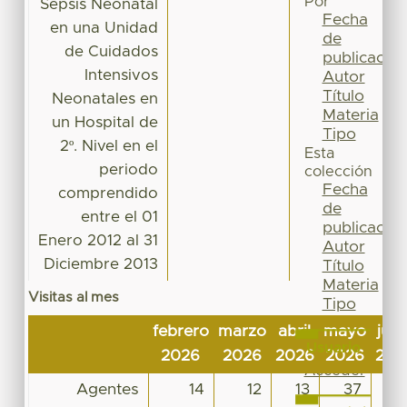
Por
Sepsis Neonatal
Fecha
en una Unidad
de
de Cuidados
publicación
Intensivos
Autor
Título
Neonatales en
Materia
un Hospital de
Tipo
2º. Nivel en el
Esta
periodo
colección
Fecha
comprendido
de
entre el 01
publicación
Enero 2012 al 31
Autor
Diciembre 2013
Título
Materia
Visitas al mes
Tipo
febrero
marzo
abril
mayo
juni
Usuario
2026
2026
2026
2026
202
Acceder
Agentes
14
12
13
37
1