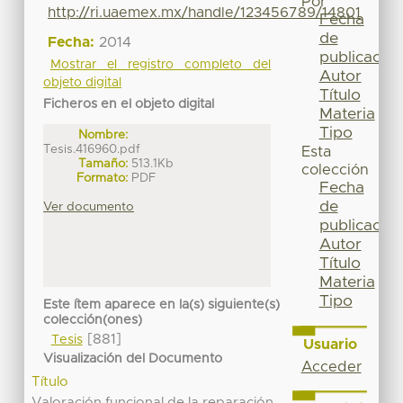
Por
http://ri.uaemex.mx/handle/123456789/14801
Fecha
de
Fecha:
2014
publicación
Mostrar el registro completo del
Autor
objeto digital
Título
Ficheros en el objeto digital
Materia
Tipo
Nombre:
Tesis.416960.pdf
Esta
Tamaño:
513.1Kb
colección
Formato:
PDF
Fecha
de
Ver documento
publicación
Autor
Título
Materia
Tipo
Este ítem aparece en la(s) siguiente(s)
colección(ones)
[881]
Tesis
Usuario
Visualización del Documento
Acceder
Título
Valoración funcional de la reparación