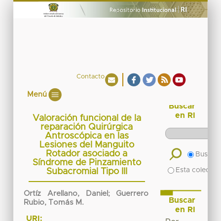
Contacto
Menú
Buscar
en RI
Valoración funcional de la
reparación Quirúrgica
Antroscópica en las
Lesiones del Manguito
Rotador asociado a
Buscar 
Síndrome de Pinzamiento
Esta colecció
Subacromial Tipo III
Ortíz Arellano, Daniel
;
Guerrero
Buscar
Rubio, Tomás M.
en RI
URI: