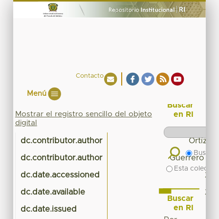
Contacto
Menú
Buscar
Mostrar el registro sencillo del objeto
en RI
digital
dc.contributor.author
Ortíz Ar
Buscar 
dc.contributor.author
Guerrero Ru
Esta colecció
dc.date.accessioned
201
dc.date.available
201
Buscar
en RI
dc.date.issued