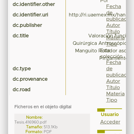
Por
dc.identifier.other
Fecha
de
dc.identifier.uri
http://ri.uaemex.mx/handl
publicación
Autor
dc.publisher
Título
dc.title
Valoración funciona
Materia
Quirúrgica Antroscópica e
Tipo
Esta
Manguito Rotador asoci
colección
Pinzamiento Su
Fecha
de
dc.type
Tes
publicación
dc.provenance
Autor
Título
dc.road
Materia
Tipo
Ficheros en el objeto digital
Usuario
Nombre:
Acceder
Tesis.416960.pdf
Tamaño:
513.1Kb
Formato:
PDF