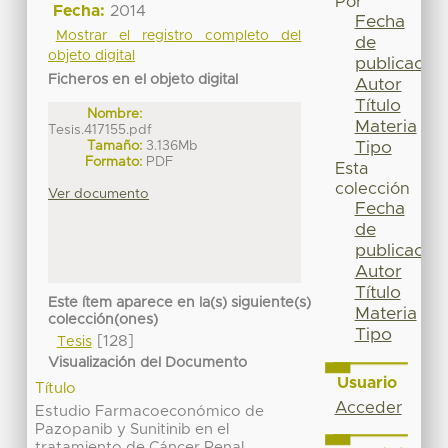
Por
Fecha:
2014
Fecha
Mostrar el registro completo del
de
objeto digital
publicación
Ficheros en el objeto digital
Autor
Título
Nombre:
Materia
Tesis.417155.pdf
Tipo
Tamaño:
3.136Mb
Formato:
PDF
Esta
colección
Ver documento
Fecha
de
publicación
Autor
Título
Este ítem aparece en la(s) siguiente(s)
Materia
colección(ones)
Tipo
[128]
Tesis
Visualización del Documento
Usuario
Título
Acceder
Estudio Farmacoeconómico de
Pazopanib y Sunitinib en el
tratamiento de Cáncer Renal