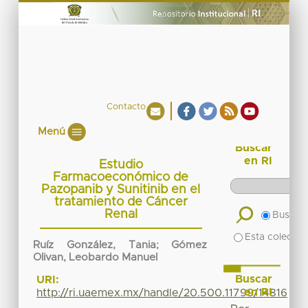
Contacto
Menú
Buscar
en RI
Estudio
Farmacoeconómico de
Pazopanib y Sunitinib en el
tratamiento de Cáncer
Renal
Buscar 
Esta colecció
Ruíz González, Tania
;
Gómez
Olivan, Leobardo Manuel
Buscar
URI:
en RI
http://ri.uaemex.mx/handle/20.500.11799/14816