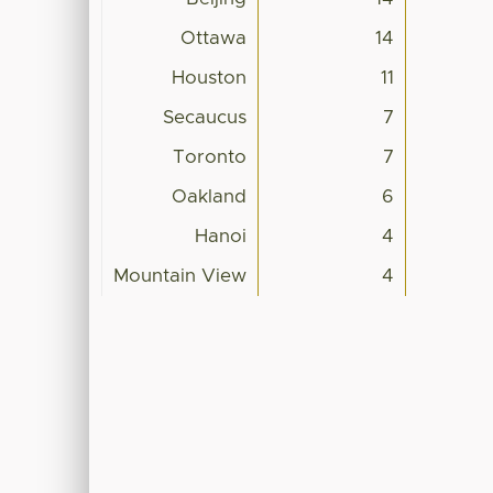
Ottawa
14
Houston
11
Secaucus
7
Toronto
7
Oakland
6
Hanoi
4
Mountain View
4