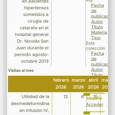
Por
en pacientes
Fecha
hipertensos
de
sometidos a
publicación
cirugía de
Autor
Título
catarata en el
Materia
hospital general
Tipo
Dr. Nicolás San
Esta
Juan durante el
colección
Fecha
periodo agosto-
de
octubre 2013
publicación
Autor
Visitas al mes
Título
febrero
marzo
abril
mayo
Materia
Tipo
2026
2026
2026
2026
Utilidad de la
12
6
15
8
Usuario
dexmedetomidina
Acceder
en infusión IV,