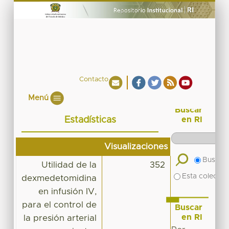
Contacto
Menú
Buscar
Estadísticas
en RI
Visualizaciones
Buscar 
Utilidad de la
352
Esta colecció
dexmedetomidina
en infusión IV,
para el control de
Buscar
en RI
la presión arterial