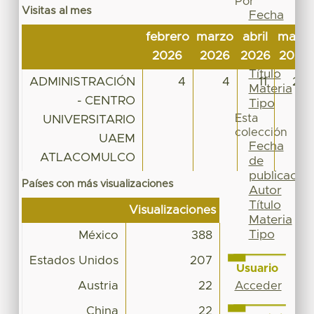
Por
Visitas al mes
Fecha
de
febrero
marzo
abril
mayo
publicación
2026
2026
2026
2026
Autor
Título
ADMINISTRACIÓN
4
4
11
29
Materia
- CENTRO
Tipo
Esta
UNIVERSITARIO
colección
UAEM
Fecha
ATLACOMULCO
de
publicación
Países con más visualizaciones
Autor
Título
Visualizaciones
Materia
Tipo
México
388
Estados Unidos
207
Usuario
Austria
22
Acceder
China
22