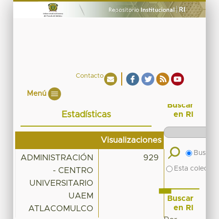
Contacto
Menú
Buscar
Estadísticas
en RI
Visualizaciones
Buscar 
ADMINISTRACIÓN
929
Esta colecció
- CENTRO
UNIVERSITARIO
UAEM
Buscar
en RI
ATLACOMULCO