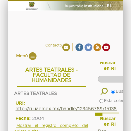
Contacto
Menú
Buscar
en RI
ARTES TEATRALES -
FACULTAD DE
HUMANIDADES
Buscar 
ARTES TEATRALES
Esta colecció
URI:
http://ri.uaemex.mx/handle/123456789/15138
Fecha:
2004
Buscar
en RI
Mostrar el registro completo del