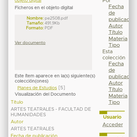
Por
objeto digital
Fecha
Ficheros en el objeto digital
de
Nombre:
pe2508.pdf
publicación
Tamaño:
491.9Kb
Autor
Formato:
PDF
Título
Materia
Ver documento
Tipo
Esta
colección
Fecha
de
Este ítem aparece en la(s) siguiente(s)
publicación
colección(ones)
Autor
[5]
Planes de Estudios
Título
Visualización del Documento
Materia
Tipo
Título
ARTES TEATRALES - FACULTAD DE
HUMANIDADES
Usuario
Autor
Acceder
ARTES TEATRALES
Fecha de publicación