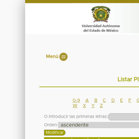
Menú
Listar P
0-9
A
B
C
D
E
F
W
X
Y
Z
O introducir las primeras letras:
Orden: