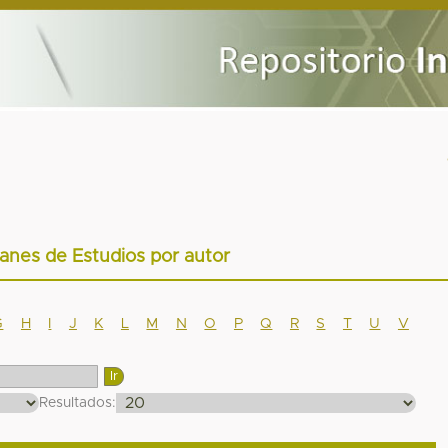
lanes de Estudios por autor
G
H
I
J
K
L
M
N
O
P
Q
R
S
T
U
V
Resultados: