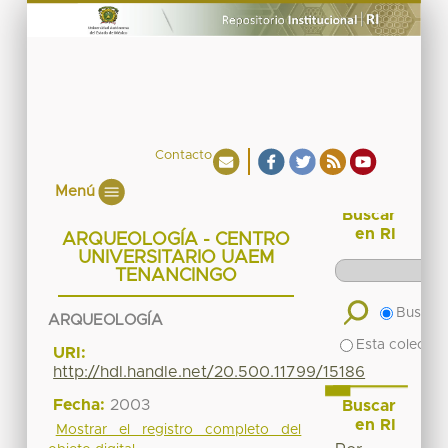
Contacto
Menú
Buscar
en RI
ARQUEOLOGÍA - CENTRO
UNIVERSITARIO UAEM
TENANCINGO
Buscar 
ARQUEOLOGÍA
Esta colecció
URI:
http://hdl.handle.net/20.500.11799/15186
Fecha:
2003
Buscar
en RI
Mostrar el registro completo del