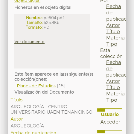
Por
objeto digital
Fecha
Ficheros en el objeto digital
de
Nombre:
pe504.pdf
publicación
Tamaño:
525.4Kb
Autor
Formato:
PDF
Título
Materia
Ver documento
Tipo
Esta
colección
Fecha
de
Este ítem aparece en la(s) siguiente(s)
publicación
colección(ones)
Autor
[15]
Planes de Estudios
Título
Visualización del Documento
Materia
Tipo
Título
ARQUEOLOGÍA - CENTRO
UNIVERSITARIO UAEM TENANCINGO
Usuario
Autor
Acceder
ARQUEOLOGÍA
Fecha de publicación