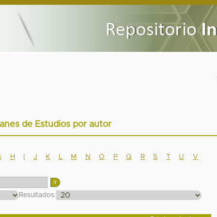
lanes de Estudios por autor
G
H
I
J
K
L
M
N
O
P
Q
R
S
T
U
V
Resultados: