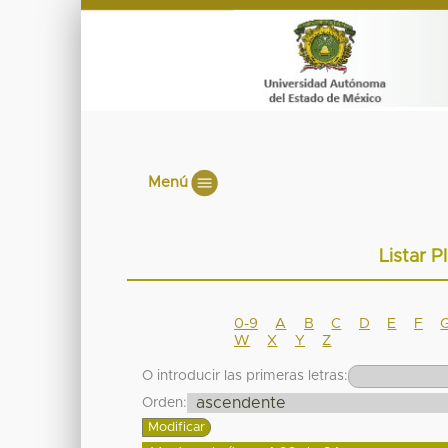
Menú
Listar P
0-9
A
B
C
D
E
F
W
X
Y
Z
O introducir las primeras letras:
Orden: