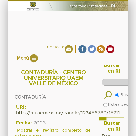
Contacto
Menú
Buscar
en RI
CONTADURÍA - CENTRO
UNIVERSITARIO UAEM
VALLE DE MÉXICO
Buscar 
CONTADURÍA
Esta colecció
URI:
http://ri.uaemex.mx/handle/123456789/15211
Fecha:
2003
Buscar
en RI
Mostrar el registro completo del