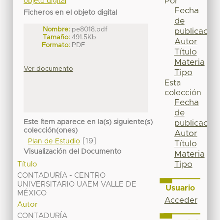
Por
objeto digital
Fecha
Ficheros en el objeto digital
de
Nombre:
pe8018.pdf
publicación
Tamaño:
491.5Kb
Autor
Formato:
PDF
Título
Materia
Ver documento
Tipo
Esta
colección
Fecha
de
Este ítem aparece en la(s) siguiente(s)
publicación
colección(ones)
Autor
[19]
Plan de Estudio
Título
Visualización del Documento
Materia
Tipo
Título
CONTADURÍA - CENTRO
UNIVERSITARIO UAEM VALLE DE
Usuario
MÉXICO
Acceder
Autor
CONTADURÍA