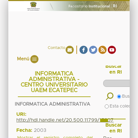
Contacto
Menú
Buscar
en RI
INFORMATICA
ADMINISTRATIVA -
CENTRO UNIVERSITARIO
UAEM ECATEPEC
Buscar 
INFORMATICA ADMINISTRATIVA
Esta colecció
URI:
http://hdl.handle.net/20.500.11799/15307
Buscar
Fecha:
2003
en RI