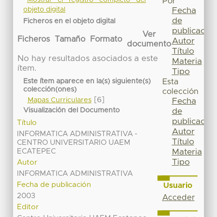
Mostrar el registro completo del
Por
Fecha
objeto digital
de
Ficheros en el objeto digital
publicación
Ver
Ficheros
Tamaño
Formato
Autor
documento
Título
No hay resultados asociados a este
Materia
ítem.
Tipo
Esta
Este ítem aparece en la(s) siguiente(s)
colección(ones)
colección
[6]
Mapas Curriculares
Fecha
de
Visualización del Documento
publicación
Título
Autor
INFORMATICA ADMINISTRATIVA -
Título
CENTRO UNIVERSITARIO UAEM
Materia
ECATEPEC
Tipo
Autor
INFORMATICA ADMINISTRATIVA
Fecha de publicación
Usuario
2003
Acceder
Editor