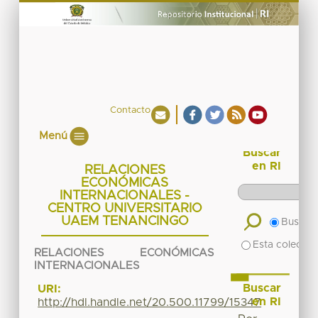
Contacto
Menú
Buscar
en RI
RELACIONES
ECONÓMICAS
INTERNACIONALES -
CENTRO UNIVERSITARIO
UAEM TENANCINGO
Buscar 
Esta colecció
RELACIONES ECONÓMICAS
INTERNACIONALES
Buscar
URI:
en RI
http://hdl.handle.net/20.500.11799/15347