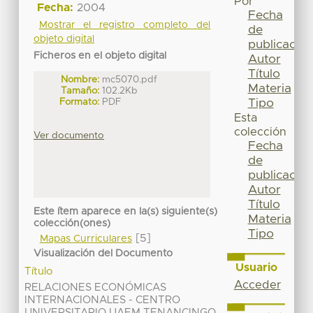
Por
Fecha:
2004
Fecha
Mostrar el registro completo del
de
objeto digital
publicación
Ficheros en el objeto digital
Autor
Título
Nombre:
mc5070.pdf
Materia
Tamaño:
102.2Kb
Tipo
Formato:
PDF
Esta
colección
Ver documento
Fecha
de
publicación
Autor
Título
Este ítem aparece en la(s) siguiente(s)
Materia
colección(ones)
Tipo
[5]
Mapas Curriculares
Visualización del Documento
Usuario
Título
Acceder
RELACIONES ECONÓMICAS
INTERNACIONALES - CENTRO
UNIVERSITARIO UAEM TENANCINGO