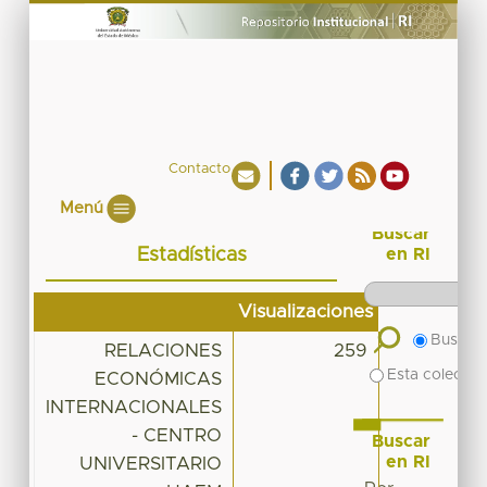
Contacto
Menú
Buscar
Estadísticas
en RI
Visualizaciones
Buscar 
RELACIONES
259
Esta colecció
ECONÓMICAS
INTERNACIONALES
- CENTRO
Buscar
en RI
UNIVERSITARIO