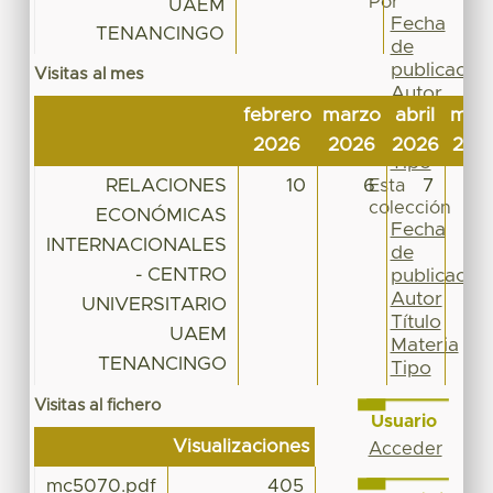
Por
UAEM
Fecha
TENANCINGO
de
publicación
Visitas al mes
Autor
febrero
marzo
abril
may
Título
Materia
2026
2026
2026
202
Tipo
RELACIONES
10
6
7
1
Esta
colección
ECONÓMICAS
Fecha
INTERNACIONALES
de
- CENTRO
publicación
Autor
UNIVERSITARIO
Título
UAEM
Materia
TENANCINGO
Tipo
Visitas al fichero
Usuario
Visualizaciones
Acceder
mc5070.pdf
405