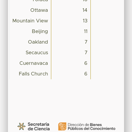
Ottawa
14
Mountain View
13
Beijing
11
Oakland
7
Secaucus
7
Cuernavaca
6
Falls Church
6