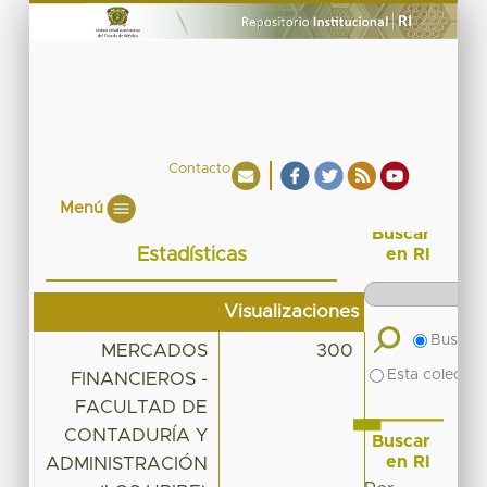
Contacto
Menú
Buscar
Estadísticas
en RI
Visualizaciones
Buscar 
MERCADOS
300
Esta colecció
FINANCIEROS -
FACULTAD DE
CONTADURÍA Y
Buscar
en RI
ADMINISTRACIÓN