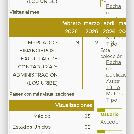
Por
(LOS URIBE)
Fecha
Visitas al mes
de
publicación
febrero
marzo
abril
mayo
Autor
2026
2026
2026
2026
Título
Materia
MERCADOS
9
2
3
8
Tipo
FINANCIEROS -
Esta
colección
FACULTAD DE
Fecha
CONTADURÍA Y
de
ADMINISTRACIÓN
publicación
Autor
(LOS URIBE)
Título
Materia
Países con más visualizaciones
Tipo
Visualizaciones
Usuario
México
95
Acceder
Estados Unidos
62