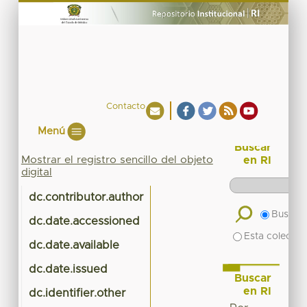
Contacto
Menú
Buscar
Mostrar el registro sencillo del objeto
en RI
digital
dc.contributor.author
Buscar 
dc.date.accessioned
Esta colecció
dc.date.available
dc.date.issued
Buscar
en RI
dc.identifier.other