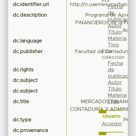
Por
dc.identifier.uri
http://ri.uaemex.mx/handl
Fecha
de
dc.description
Programa de Apren
publicación
FINANCIEROS de la Facul
Autor
Admin
Título
Materia
dc.language
Tipo
Esta
dc.publisher
Facultad de Contaduría y
colección
Fecha
de
dc.rights
publicación
dc.subject
Autor
Título
dc.subject
Materia
Tipo
dc.title
MERCADOS FINANCIER
CONTADURÍA Y ADMINISTR
Usuario
dc.type
Prog
Acceder
dc.provenance