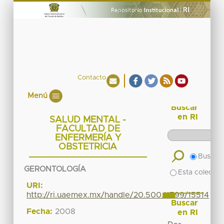
Contacto
Menú
Buscar
en RI
SALUD MENTAL -
FACULTAD DE
ENFERMERÍA Y
OBSTETRICIA
Buscar 
GERONTOLOGÍA
Esta colecció
URI:
http://ri.uaemex.mx/handle/20.500.11799/15514
Buscar
Fecha:
2008
en RI