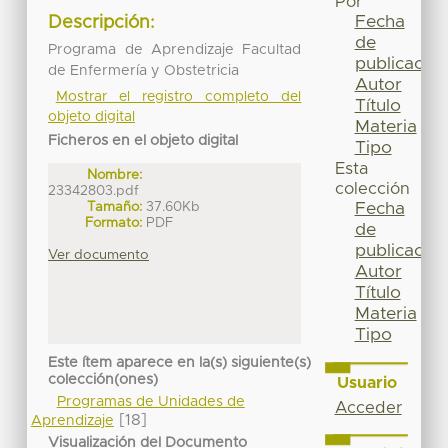
Por
Fecha
Descripción:
de
Programa de Aprendizaje Facultad
publicación
de Enfermería y Obstetricia
Autor
Mostrar el registro completo del
Título
objeto digital
Materia
Ficheros en el objeto digital
Tipo
Esta
Nombre:
colección
23342803.pdf
Tamaño:
37.60Kb
Fecha
Formato:
PDF
de
publicación
Ver documento
Autor
Título
Materia
Tipo
Este ítem aparece en la(s) siguiente(s)
colección(ones)
Usuario
Programas de Unidades de
Acceder
[18]
Aprendizaje
Visualización del Documento