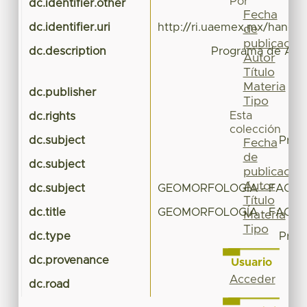
Por
dc.identifier.other
Fecha
dc.identifier.uri
http://ri.uaemex.mx/handl
de
publicación
dc.description
Programa de Apre
Autor
Título
Materia
dc.publisher
F
Tipo
Esta
dc.rights
colección
dc.subject
Prog
Fecha
de
dc.subject
F
publicación
Autor
dc.subject
GEOMORFOLOGÍA - FACUL
Título
dc.title
GEOMORFOLOGÍA - FACUL
Materia
Tipo
dc.type
Prog
dc.provenance
Usuario
Acceder
dc.road