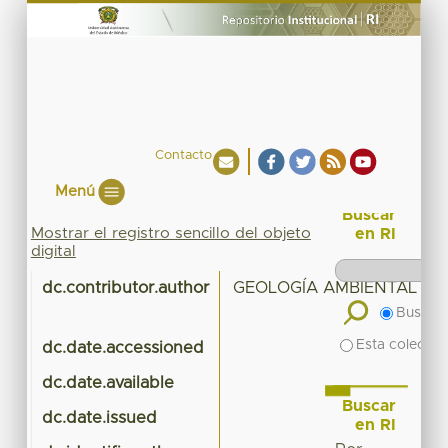
Contacto
Menú
Buscar
Mostrar el registro sencillo del objeto
en RI
digital
dc.contributor.author
GEOLOGÍA AMBIENTAL Y 
Buscar 
Esta colecció
dc.date.accessioned
dc.date.available
Buscar
dc.date.issued
en RI